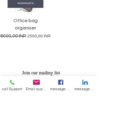
кошницата
Office bag
organiser
Редовна цена
Продажна цена
8000,00 INR
2500,00 INR
Join our mailing list
Email
*
call Support
Email support
message on Facebook support
message on LinkedIn support
Subscribe
I want to 
subscribe to 