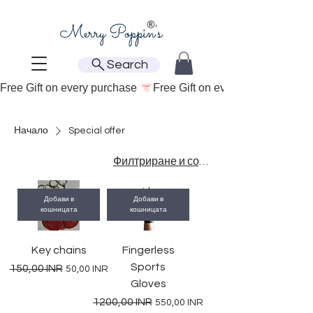
Search
Free Gift on every purchase 
Начало
Special offer
Филтриране и сортиране
Добави в
Добави в
кошницата
кошницата
Key chains
Fingerless
Sports
Редовна цена
Продажна цена
150,00 INR
50,00 INR
Gloves
Редовна цена
Продажна цена
1200,00 INR
550,00 INR