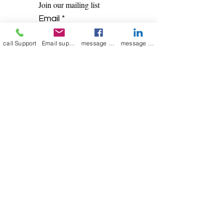
Join our mailing list
Email
*
call Support
Email support
message on Facebook support
message on LinkedIn support
Subscribe
I want to 
subscribe to 
your mailing list.
mamenterprise001@gmail.com
+91 7044372720
WORKING HOURS
MONDAY-FRIDAY 9AM-7PM