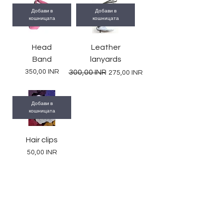
Добави в
Добави в
кошницата
кошницата
Head
Leather
Band
lanyards
Цена
Редовна цена
Продажна цена
350,00 INR
300,00 INR
275,00 INR
Добави в
кошницата
Hair clips
Цена
50,00 INR