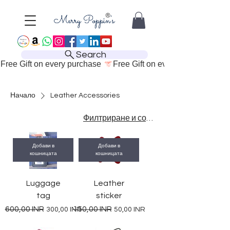
Search
Free Gift on every purchase 
Начало
Leather Accessories
Филтриране и сортиране
Добави в
Добави в
кошницата
кошницата
Luggage
Leather
tag
sticker
Редовна цена
Продажна цена
Редовна цена
Продажна цена
600,00 INR
150,00 INR
300,00 INR
50,00 INR