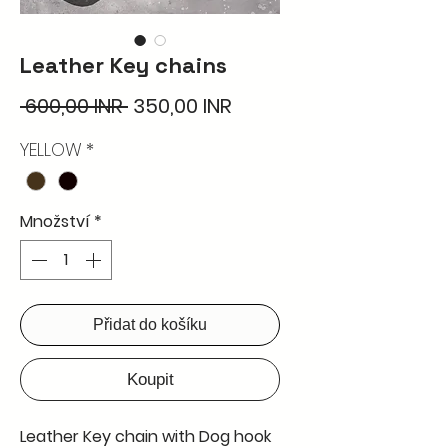
Leather Key chains
Běžná
Zvýhodněná
 600,00 INR 
350,00 INR
cena
cena
YELLOW
*
Množství
*
Přidat do košíku
Koupit
Leather Key chain with Dog hook