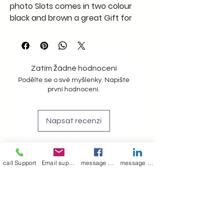
photo Slots comes in two colour
black and brown a great Gift for
yr loved ones
Zatím žádné hodnocení
Podělte se o své myšlenky. Napište
první hodnocení.
Napsat recenzi
Join our mailing list
call Support
Email support
message on Facebook support
message on LinkedIn support
Email
*
Subscribe