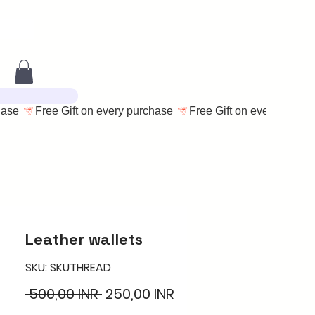
Leather wallets
SKU: SKUTHREAD
Редовна
Продажна
 500,00 INR 
250,00 INR
цена
цена