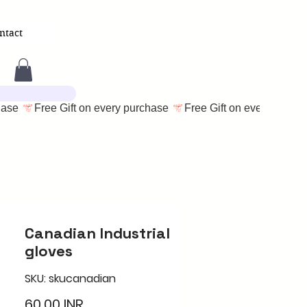
ntact
Canadian Industrial
gloves
SKU: skucanadian
Цена
60,00 INR