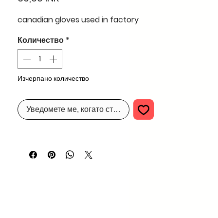
canadian gloves used in factory
Количество
*
Изчерпано количество
Уведомете ме, когато стане наличен