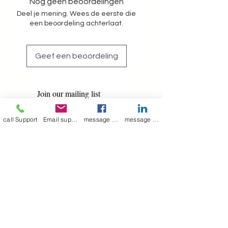
Nog geen beoordelingen
Deel je mening. Wees de eerste die
een beoordeling achterlaat.
Geef een beoordeling
Join our mailing list
Email
*
call Support
Email support
message on Facebook support
message on LinkedIn support
Subscribe
I want to 
subscribe to 
your mailing list.