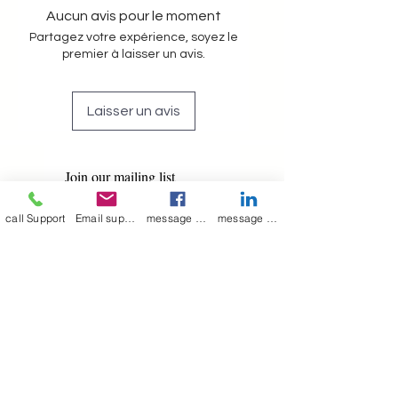
Aucun avis pour le moment
Partagez votre expérience, soyez le
premier à laisser un avis.
Laisser un avis
Join our mailing list
Email
*
call Support
Email support
message on Facebook support
message on LinkedIn support
Subscribe
I want to 
subscribe to 
your mailing list.